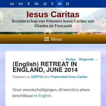
es
en
fr
de
pt
it
nl
pl
Iesus Caritas
Broederschap van Priesters Iesus Caritas van
Charles de Foucauld
Menu
Berichtnavigatie
←
Vorige
Volgende
→
(English) RETREAT IN
ENGLAND, JUNE 2014
Geplaatst op
12/07/14
door
Fraternidad Iesus Caritas
Onze verontschuldigingen, dit bericht is alleen
beschikbaar in
English
.