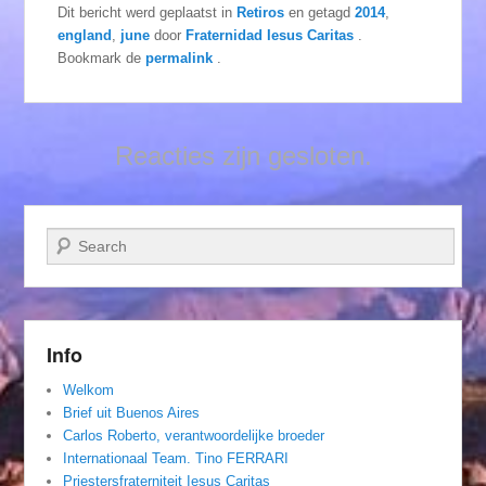
Dit bericht werd geplaatst in
Retiros
en getagd
2014
,
england
,
june
door
Fraternidad Iesus Caritas
.
Bookmark de
permalink
.
Reacties zijn gesloten.
Zoeken
Info
Welkom
Brief uit Buenos Aires
Carlos Roberto, verantwoordelijke broeder
Internationaal Team. Tino FERRARI
Priestersfraterniteit Iesus Caritas