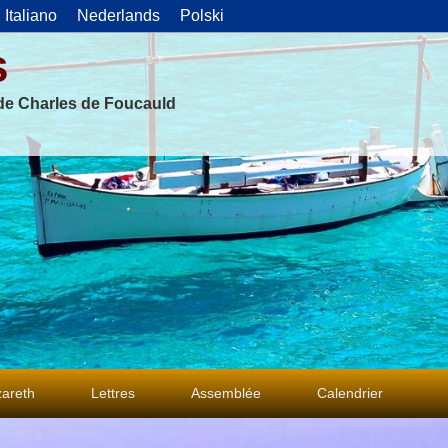
Italiano
Nederlands
Polski
s
 de Charles de Foucauld
areth
Lettres
Assemblée
Calendrier