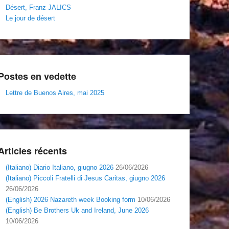
Désert, Franz JALICS
Le jour de désert
Postes en vedette
Lettre de Buenos Aires, mai 2025
Articles récents
(Italiano) Diario Italiano, giugno 2026
26/06/2026
(Italiano) Piccoli Fratelli di Jesus Caritas, giugno 2026
26/06/2026
(English) 2026 Nazareth week Booking form
10/06/2026
(English) Be Brothers Uk and Ireland, June 2026
10/06/2026