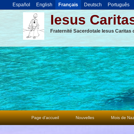
Español
English
Français
Deutsch
Português
Iesus Carita
Fraternité Sacerdotale Iesus Caritas
Premier
Page d’accueil
Nouvelles
Mois de Naz
menu