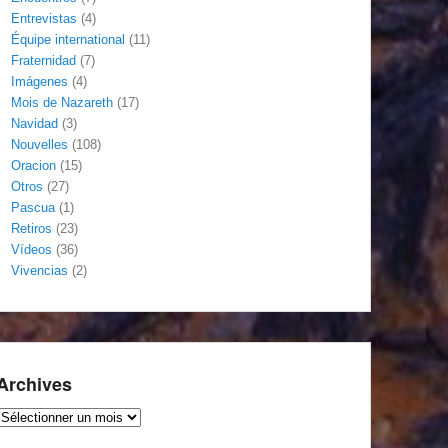
Entrevistas
(4)
Équipe international
(11)
Fraternidad
(7)
Imágenes
(4)
Mois de Nazareth
(17)
Navidad
(3)
Nouvelles
(108)
Oracion
(15)
Otros
(27)
Pascua
(1)
Retiros
(23)
Vídeos
(36)
Vivencias
(2)
Archives
Archives