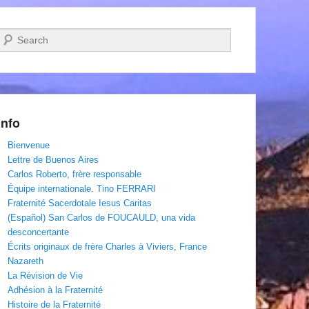
Recherche
Info
Bienvenue
Lettre de Buenos Aires
Carlos Roberto, frère responsable
Équipe internationale. Tino FERRARI
Fraternité Sacerdotale Iesus Caritas
(Español) San Carlos de FOUCAULD, una vida
desconcertante
Écrits originaux de frère Charles à Viviers, France
Nazareth
La Révision de Vie
Adhésion à la Fraternité
Histoire de la Fraternité