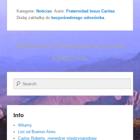
Kategorie:
Noticias
. Autor:
Fraternidad Iesus Caritas
.
Dodaj zakładkę do
bezpośredniego odnośnika
.
Możliwość komentowania została
wyłączona.
Szukaj
Info
Witamy
List od Buenos Aires
Carlos Roberto, menedzer miedzynarodowy