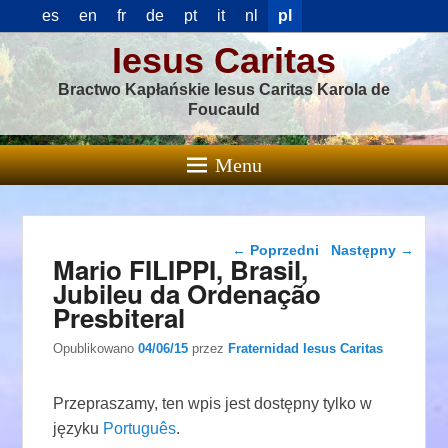
es
en
fr
de
pt
it
nl
pl
Iesus Caritas
Bractwo Kapłańskie Iesus Caritas Karola de
Foucauld
Menu
Nawigacja wpisu
←
Poprzedni
Następny
→
Mario FILIPPI, Brasil,
Jubileu da Ordenação
Presbiteral
Opublikowano
04/06/15
przez
Fraternidad Iesus Caritas
Przepraszamy, ten wpis jest dostępny tylko w
języku
Português
.