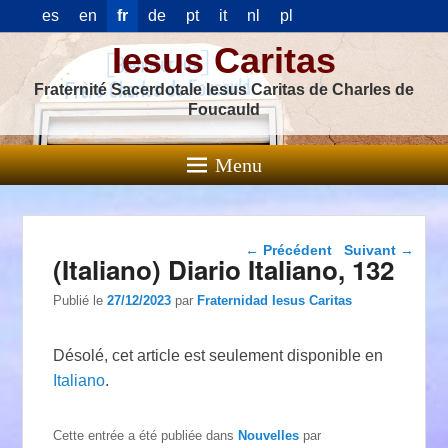
es
en
fr
de
pt
it
nl
pl
Iesus Caritas
Fraternité Sacerdotale Iesus Caritas de Charles de
Foucauld
Menu
Navigation dans les
←
Précédent
Suivant
→
(Italiano) Diario Italiano, 132
articles
Publié le
27/12/2023
par
Fraternidad Iesus Caritas
Désolé, cet article est seulement disponible en
Italiano
.
Cette entrée a été publiée dans
Nouvelles
par