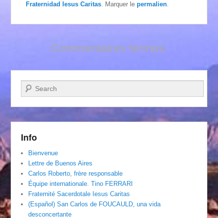
Fraternidad Iesus Caritas
. Marquer le
permalien
.
Commentaires fermés.
Recherche
Info
Bienvenue
Lettre de Buenos Aires
Carlos Roberto, frère responsable
Équipe internationale. Tino FERRARI
Fraternité Sacerdotale Iesus Caritas
(Español) San Carlos de FOUCAULD, una vida
desconcertante