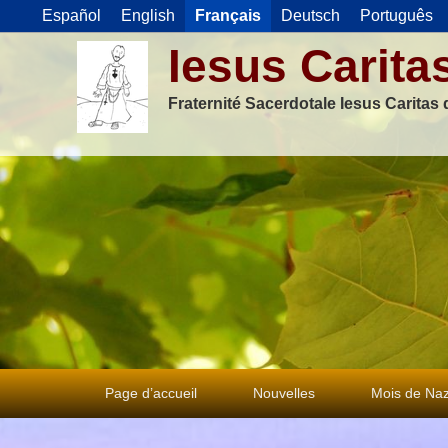
Español
English
Français
Deutsch
Português
Iesus Carita
Fraternité Sacerdotale Iesus Caritas
Premier
Page d’accueil
Nouvelles
Mois de Naz
menu