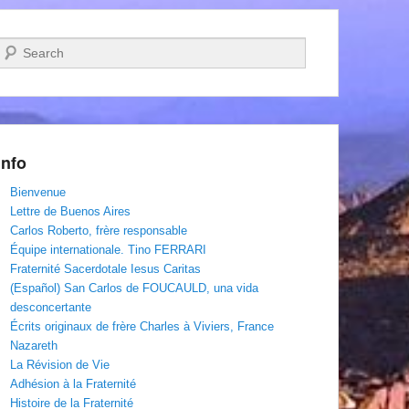
Recherche
Info
Bienvenue
Lettre de Buenos Aires
Carlos Roberto, frère responsable
Équipe internationale. Tino FERRARI
Fraternité Sacerdotale Iesus Caritas
(Español) San Carlos de FOUCAULD, una vida
desconcertante
Écrits originaux de frère Charles à Viviers, France
Nazareth
La Révision de Vie
Adhésion à la Fraternité
Histoire de la Fraternité