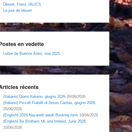
Désert, Franz JALICS
Le jour de désert
Postes en vedette
Lettre de Buenos Aires, mai 2025
Articles récents
(Italiano) Diario Italiano, giugno 2026
26/06/2026
(Italiano) Piccoli Fratelli di Jesus Caritas, giugno 2026
26/06/2026
(English) 2026 Nazareth week Booking form
10/06/2026
(English) Be Brothers Uk and Ireland, June 2026
10/06/2026