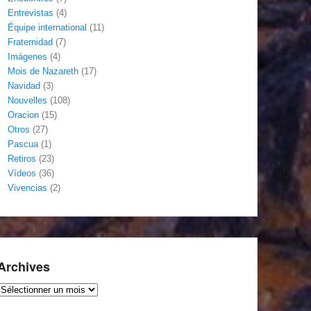
Entrevistas
(4)
Équipe international
(11)
Fraternidad
(7)
Imágenes
(4)
Mois de Nazareth
(17)
Navidad
(3)
Nouvelles
(108)
Oracion
(15)
Otros
(27)
Pascua
(1)
Retiros
(23)
Vídeos
(36)
Vivencias
(2)
Archives
Archives