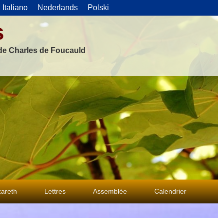
Italiano
Nederlands
Polski
s
 de Charles de Foucauld
areth
Lettres
Assemblée
Calendrier