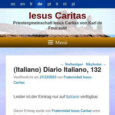
es
en
fr
de
pt
it
nl
pl
Iesus Caritas
Priestergmeinschaft Iesus Caritas von Karl de
Foucauld
Menü
Beitragsnavigation
←
Vorheriger
Nächster
→
(Italiano) Diario Italiano, 132
Veröffentlicht am
27/12/2023
von
Fraternidad Iesus
Caritas
Leider ist der Eintrag nur auf
Italiano
verfügbar.
Dieser Eintrag wurde von
Fraternidad Iesus Caritas
unter