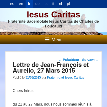
es
en
fr
de
pt
it
nl
pl
Iesus Caritas
Fraternité Sacerdotale Iesus Caritas de Charles de
Foucauld
Menu
Navigation dans les
←
Précédent
Suivant
→
Lettre de Jean-François et
articles
Aurelio, 27 Mars 2015
Publié le
31/03/2015
par
Fraternidad Iesus Caritas
Chers frères,
du 21 au 27 Mars, nous nous sommes réunis à