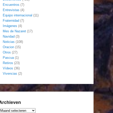
Encuentros
(7)
Entrevistas
(4)
Equipo internacional
(11)
Fraternidad
(7)
Imágenes
(4)
Mes de Nazaret
(17)
Navidad
(3)
Noticias
(108)
Oracion
(15)
Otros
(27)
Pascua
(1)
Retiros
(23)
Vídeos
(36)
Vivencias
(2)
Archieven
Archieven