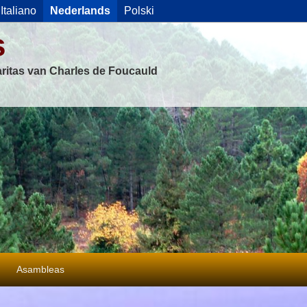
Italiano
Nederlands
Polski
s
ritas van Charles de Foucauld
Asambleas