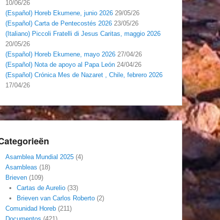
10/06/26
(Español) Horeb Ekumene, junio 2026
29/05/26
(Español) Carta de Pentecostés 2026
23/05/26
(Italiano) Piccoli Fratelli di Jesus Caritas, maggio 2026
20/05/26
(Español) Horeb Ekumene, mayo 2026
27/04/26
(Español) Nota de apoyo al Papa León
24/04/26
(Español) Crónica Mes de Nazaret , Chile, febrero 2026
17/04/26
Categorieën
Asamblea Mundial 2025
(4)
Asambleas
(18)
Brieven
(109)
Cartas de Aurelio
(33)
Brieven van Carlos Roberto
(2)
Comunidad Horeb
(211)
Documentos
(421)