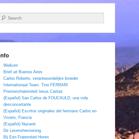
Zoeken
Info
Welkom
Brief uit Buenos Aires
Carlos Roberto, verantwoordelijke broeder
Internationaal Team. Tino FERRARI
Priestersfraterniteit Iesus Caritas
(Español) San Carlos de FOUCAULD, una vida
desconcertante
(Español) Escritos originales del hermano Carlos en
Viviers, Francia
(Español) Nazaret
De Levensherziening
Bij Een Fraterniteit Horen