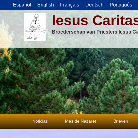
Español
English
Français
Deutsch
Português
Iesus Carita
Broederschap van Priesters Iesus Ca
Primair
Noticias
Mes de Nazaret
Brieven
menu