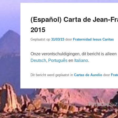
(Español) Carta de Jean-Fr
2015
Geplaatst op
31/03/15
door
Fraternidad Iesus Caritas
Onze verontschuldigingen, dit bericht is allee
Deutsch
,
Português
en
Italiano
.
Dit bericht werd geplaatst in
Cartas de Aurelio
door
Frat
Reacties z