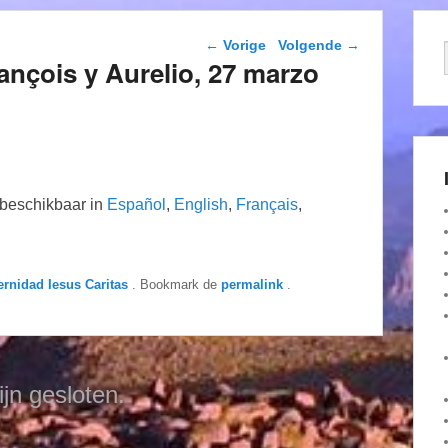
Berichtnavigatie
←
Vorige
Volgende
→
ançois y Aurelio, 27 marzo
n beschikbaar in
Español
,
English
,
Français
,
ernidad Iesus Caritas
. Bookmark de
permalink
.
ijn gesloten.