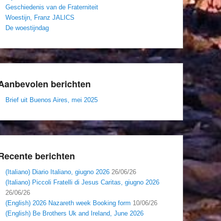
Geschiedenis van de Fraterniteit
Woestijn, Franz JALICS
De woestijndag
Aanbevolen berichten
Brief uit Buenos Aires, mei 2025
Recente berichten
(Italiano) Diario Italiano, giugno 2026
26/06/26
(Italiano) Piccoli Fratelli di Jesus Caritas, giugno 2026
26/06/26
(English) 2026 Nazareth week Booking form
10/06/26
(English) Be Brothers Uk and Ireland, June 2026