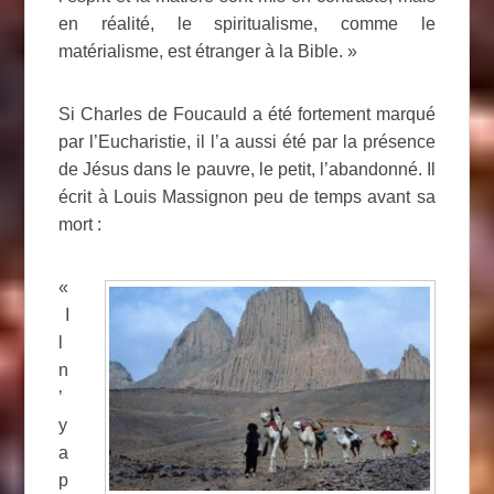
en réalité, le spiritualisme, comme le
matérialisme, est étranger à la Bible. »
Si Charles de Foucauld a été fortement marqué
par l’Eucharistie, il l’a aussi été par la présence
de Jésus dans le pauvre, le petit, l’abandonné. Il
écrit à Louis Massignon peu de temps avant sa
mort :
«
I
l
n
’
y
a
p