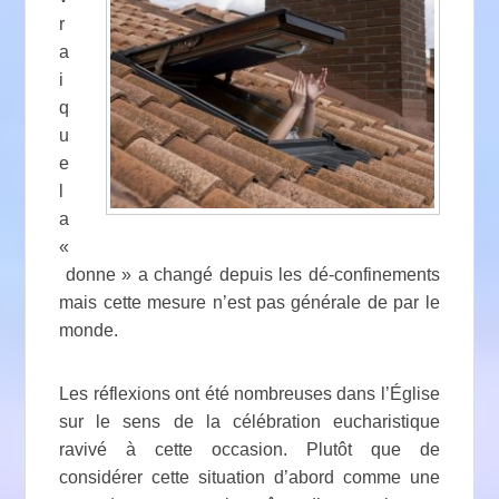
r
a
i
q
u
e
l
a
«
donne » a changé depuis les dé-confinements
mais cette mesure n’est pas générale de par le
monde.
Les réflexions ont été nombreuses dans l’Église
sur le sens de la célébration eucharistique
ravivé à cette occasion. Plutôt que de
considérer cette situation d’abord comme une