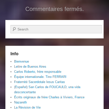
Commentaires fermés.
Recherche
Info
Bienvenue
Lettre de Buenos Aires
Carlos Roberto, frère responsable
Équipe internationale. Tino FERRARI
Fraternité Sacerdotale Iesus Caritas
(Español) San Carlos de FOUCAULD, una vida
desconcertante
Écrits originaux de frère Charles à Viviers, France
Nazareth
La Révision de Vie