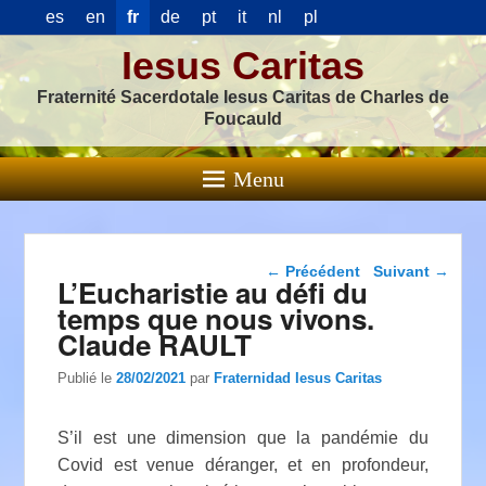
es
en
fr
de
pt
it
nl
pl
Iesus Caritas
Fraternité Sacerdotale Iesus Caritas de Charles de
Foucauld
Menu
Navigation dans les
←
Précédent
Suivant
→
L’Eucharistie au défi du
articles
temps que nous vivons.
Claude RAULT
Publié le
28/02/2021
par
Fraternidad Iesus Caritas
S’il est une dimension que la pandémie du
Covid est venue déranger, et en profondeur,