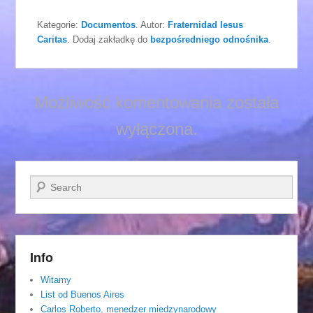
Kategorie:
Documentos
. Autor:
Fraternidad Iesus
Caritas
. Dodaj zakładkę do
bezpośredniego odnośnika
.
Możliwość komentowania została
wyłączona.
Szukaj
Info
Witamy
List od Buenos Aires
Carlos Roberto, menedzer miedzynarodowy