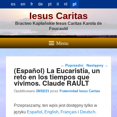
es
en
fr
de
pt
it
nl
pl
Iesus Caritas
Bractwo Kapłańskie Iesus Caritas Karola de
Foucauld
Menu
Nawigacja wpisu
←
Poprzedni
Następny
→
(Español) La Eucaristía, un
reto en los tiempos que
vivimos. Claude RAULT
Opublikowano
28/02/21
przez
Fraternidad Iesus Caritas
Przepraszamy, ten wpis jest dostępny tylko w
języku
Español
,
English
,
Français
i
Deutsch
.