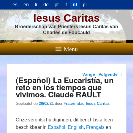
es
en
fr
de
pt
it
nl
pl
Iesus Caritas
Broederschap van Priesters Iesus Caritas van
Charles de Foucauld
Menu
Berichtnavigatie
←
Vorige
Volgende
→
(Español) La Eucaristía, un
reto en los tiempos que
vivimos. Claude RAULT
Geplaatst op
28/02/21
door
Fraternidad Iesus Caritas
Onze verontschuldigingen, dit bericht is alleen
beschikbaar in
Español
,
English
,
Français
en