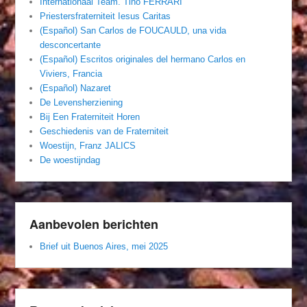
Internationaal Team. Tino FERRARI
Priestersfraterniteit Iesus Caritas
(Español) San Carlos de FOUCAULD, una vida
desconcertante
(Español) Escritos originales del hermano Carlos en
Viviers, Francia
(Español) Nazaret
De Levensherziening
Bij Een Fraterniteit Horen
Geschiedenis van de Fraterniteit
Woestijn, Franz JALICS
De woestijndag
Aanbevolen berichten
Brief uit Buenos Aires, mei 2025