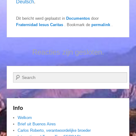
Deutsch
.
Dit bericht werd geplaatst in
Documentos
door
Fraternidad Iesus Caritas
. Bookmark de
permalink
.
Reacties zijn gesloten.
Zoeken
Info
Welkom
Brief uit Buenos Aires
Carlos Roberto, verantwoordelijke broeder