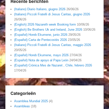
Recente berichten
(Italiano) Diario Italiano, giugno 2026
26/06/26
(Italiano) Piccoli Fratelli di Jesus Caritas, giugno 2026
26/06/26
(English) 2026 Nazareth week Booking form
10/06/26
(English) Be Brothers Uk and Ireland, June 2026
10/06/26
(Español) Horeb Ekumene, junio 2026
29/05/26
(Español) Carta de Pentecostés 2026
23/05/26
(Italiano) Piccoli Fratelli di Jesus Caritas, maggio 2026
20/05/26
(Español) Horeb Ekumene, mayo 2026
27/04/26
(Español) Nota de apoyo al Papa León
24/04/26
(Español) Crónica Mes de Nazaret , Chile, febrero 2026
17/04/26
Categorieën
Asamblea Mundial 2025
(4)
Asambleas
(18)