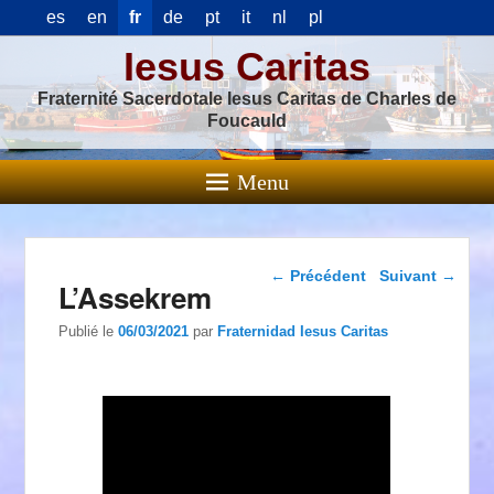
es
en
fr
de
pt
it
nl
pl
Iesus Caritas
Fraternité Sacerdotale Iesus Caritas de Charles de
Foucauld
Menu
Navigation dans les
←
Précédent
Suivant
→
L’Assekrem
articles
Publié le
06/03/2021
par
Fraternidad Iesus Caritas