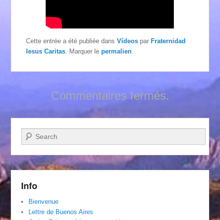
Cette entrée a été publiée dans
Vídeos
par
Fraternidad
Iesus Caritas
. Marquer le
permalien
.
Commentaires fermés.
Recherche
Info
Bienvenue
Lettre de Buenos Aires