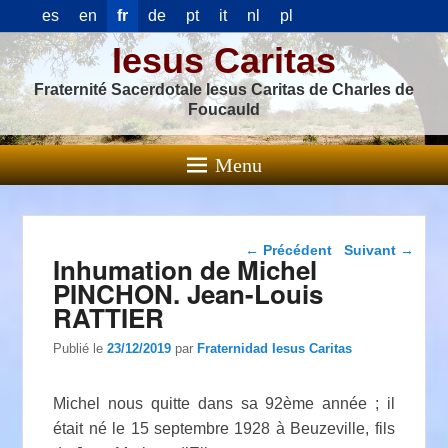
es
en
fr
de
pt
it
nl
pl
Iesus Caritas
Fraternité Sacerdotale Iesus Caritas de Charles de
Foucauld
Menu
Navigation dans les
←
Précédent
Suivant
→
Inhumation de Michel
articles
PINCHON. Jean-Louis
RATTIER
Publié le
23/12/2019
par
Fraternidad Iesus Caritas
Michel nous quitte dans sa 92ème année ; il
était né le 15 septembre 1928 à Beuzeville, fils