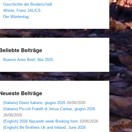
Geschichte der Bruderschaft
Wüste, Franz JALICS
Der Wüntentag
Beliebte Beiträge
Buenos Aires Brief, Mai 2025
Neueste Beiträge
(Italiano) Diario Italiano, giugno 2026
26/06/2026
(Italiano) Piccoli Fratelli di Jesus Caritas, giugno 2026
26/06/2026
(English) 2026 Nazareth week Booking form
10/06/2026
(English) Be Brothers Uk and Ireland, June 2026