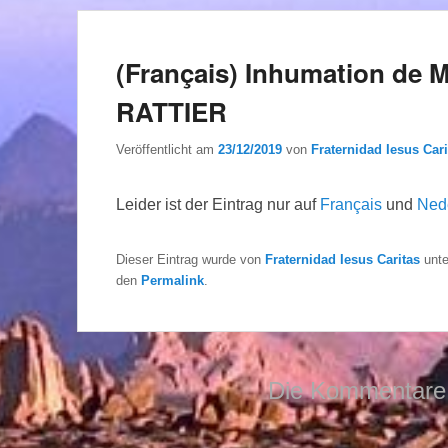
(Français) Inhumation de 
RATTIER
Veröffentlicht am
23/12/2019
von
Fraternidad Iesus Cari
Leider ist der Eintrag nur auf
Français
und
Ned
Dieser Eintrag wurde von
Fraternidad Iesus Caritas
unt
den
Permalink
.
Die Kommentare 