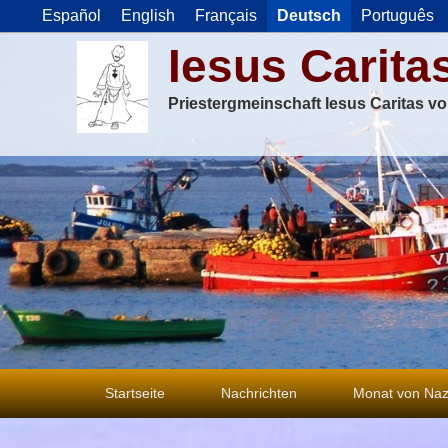
Español
English
Français
Deutsch
Português
Iesus Carita
Priestergmeinschaft Iesus Caritas v
Primäres
Startseite
Nachrichten
Monat von Naz
Menü