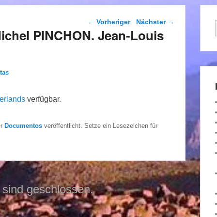
Beitragsnavigation
←
Vorheriger
Nächster
→
Michel PINCHON. Jean-Louis
tas
erlands
verfügbar.
er
Documentos
veröffentlicht. Setze ein Lesezeichen für
sind geschlossen.