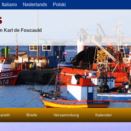
Italiano
Nederlands
Polski
s
on Karl de Foucauld
areth
Briefe
Versammlung
Kalender