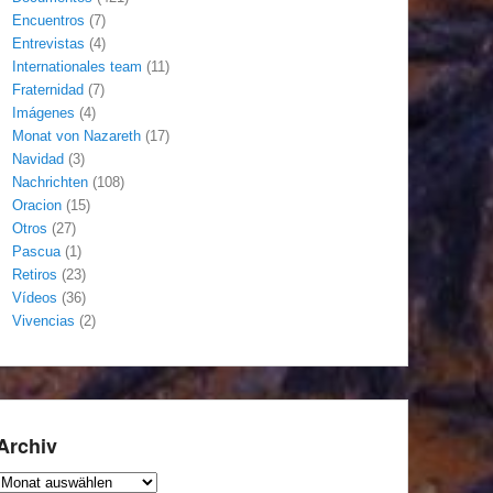
Encuentros
(7)
Entrevistas
(4)
Internationales team
(11)
Fraternidad
(7)
Imágenes
(4)
Monat von Nazareth
(17)
Navidad
(3)
Nachrichten
(108)
Oracion
(15)
Otros
(27)
Pascua
(1)
Retiros
(23)
Vídeos
(36)
Vivencias
(2)
Archiv
Archiv