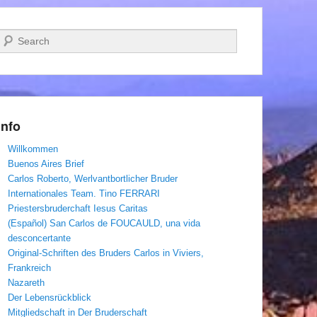
Suchen
Info
Willkommen
Buenos Aires Brief
Carlos Roberto, Werlvantbortlicher Bruder
Internationales Team. Tino FERRARI
Priestersbruderchaft Iesus Caritas
(Español) San Carlos de FOUCAULD, una vida
desconcertante
Original-Schriften des Bruders Carlos in Viviers,
Frankreich
Nazareth
Der Lebensrückblick
Mitgliedschaft in Der Bruderschaft