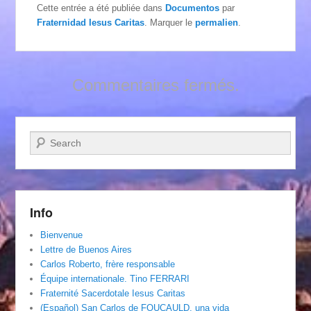
Cette entrée a été publiée dans
Documentos
par
Fraternidad Iesus Caritas
. Marquer le
permalien
.
Commentaires fermés.
Recherche
Info
Bienvenue
Lettre de Buenos Aires
Carlos Roberto, frère responsable
Équipe internationale. Tino FERRARI
Fraternité Sacerdotale Iesus Caritas
(Español) San Carlos de FOUCAULD, una vida