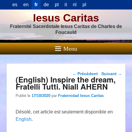
es
en
fr
de
pt
it
nl
pl
Iesus Caritas
Fraternité Sacerdotale Iesus Caritas de Charles de
Foucauld
Menu
Navigation dans les
←
Précédent
Suivant
→
(English) Inspire the dream,
articles
Fratelli Tutti. Niall AHERN
Publié le
17/10/2020
par
Fraternidad Iesus Caritas
Désolé, cet article est seulement disponible en
English
.