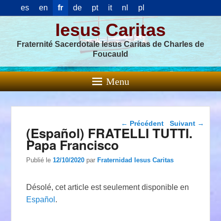
es
en
fr
de
pt
it
nl
pl
Iesus Caritas
Fraternité Sacerdotale Iesus Caritas de Charles de
Foucauld
Menu
Navigation dans les
←
Précédent
Suivant
→
(Español) FRATELLI TUTTI.
articles
Papa Francisco
Publié le
12/10/2020
par
Fraternidad Iesus Caritas
Désolé, cet article est seulement disponible en
Español
.