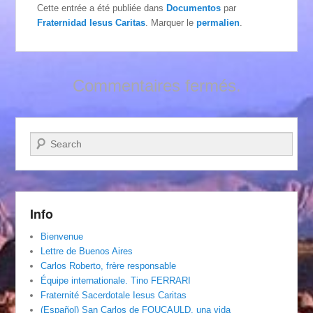
Cette entrée a été publiée dans
Documentos
par
Fraternidad Iesus Caritas
. Marquer le
permalien
.
Commentaires fermés.
Recherche
Info
Bienvenue
Lettre de Buenos Aires
Carlos Roberto, frère responsable
Équipe internationale. Tino FERRARI
Fraternité Sacerdotale Iesus Caritas
(Español) San Carlos de FOUCAULD, una vida