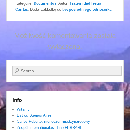
Kategorie:
Documentos
. Autor:
Fraternidad Iesus
Caritas
. Dodaj zakładkę do
bezpośredniego odnośnika
.
Możliwość komentowania została
wyłączona.
Szukaj
Info
Witamy
List od Buenos Aires
Carlos Roberto, menedzer miedzynarodowy
Zespól Internationales. Tino FERRARI