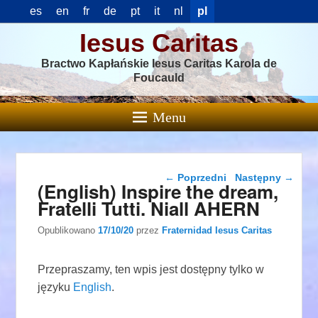
es
en
fr
de
pt
it
nl
pl
Iesus Caritas
Bractwo Kapłańskie Iesus Caritas Karola de
Foucauld
Menu
Nawigacja wpisu
←
Poprzedni
Następny
→
(English) Inspire the dream,
Fratelli Tutti. Niall AHERN
Opublikowano
17/10/20
przez
Fraternidad Iesus Caritas
Przepraszamy, ten wpis jest dostępny tylko w
języku
English
.