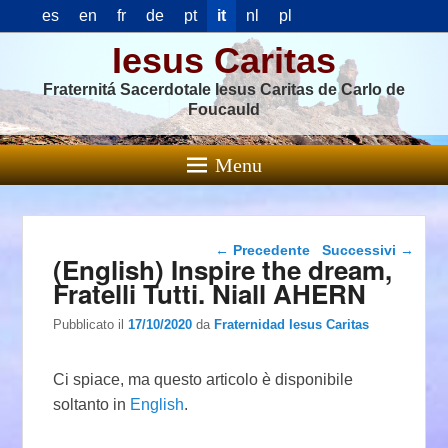
es
en
fr
de
pt
it
nl
pl
Iesus Caritas
Fraternitá Sacerdotale Iesus Caritas de Carlo de
Foucauld
Menu
Navigazione articolo
←
Precedente
Successivi
→
(English) Inspire the dream,
Fratelli Tutti. Niall AHERN
Pubblicato il
17/10/2020
da
Fraternidad Iesus Caritas
Ci spiace, ma questo articolo è disponibile
soltanto in
English
.