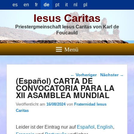
es
en
fr
de
pt
it
nl
pl
Iesus Caritas
Priestergmeinschaft Iesus Caritas von Karl de
Foucauld
Menü
Beitragsnavigation
←
Vorheriger
Nächster
→
(Español) CARTA DE
CONVOCATORIA PARA LA
XII ASAMBLEA MUNDIAL
Veröffentlicht am
16/08/2024
von
Fraternidad Iesus
Caritas
Leider ist der Eintrag nur auf
Español
,
English
,