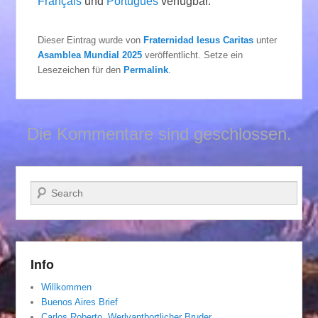
Français
und
Português
verfügbar.
Dieser Eintrag wurde von
Fraternidad Iesus Caritas
unter
Asamblea Mundial 2025
veröffentlicht. Setze ein
Lesezeichen für den
Permalink
.
Die Kommentare sind geschlossen.
Suchen
Info
Willkommen
Buenos Aires Brief
Carlos Roberto, Werlvantbortlicher Bruder