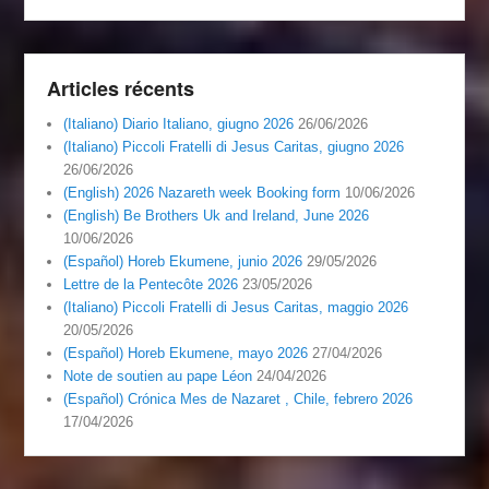
Articles récents
(Italiano) Diario Italiano, giugno 2026
26/06/2026
(Italiano) Piccoli Fratelli di Jesus Caritas, giugno 2026
26/06/2026
(English) 2026 Nazareth week Booking form
10/06/2026
(English) Be Brothers Uk and Ireland, June 2026
10/06/2026
(Español) Horeb Ekumene, junio 2026
29/05/2026
Lettre de la Pentecôte 2026
23/05/2026
(Italiano) Piccoli Fratelli di Jesus Caritas, maggio 2026
20/05/2026
(Español) Horeb Ekumene, mayo 2026
27/04/2026
Note de soutien au pape Léon
24/04/2026
(Español) Crónica Mes de Nazaret , Chile, febrero 2026
17/04/2026