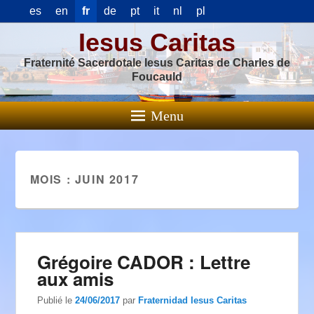
es
en
fr
de
pt
it
nl
pl
Iesus Caritas
Fraternité Sacerdotale Iesus Caritas de Charles de
Foucauld
Menu
MOIS :
JUIN 2017
Grégoire CADOR : Lettre
aux amis
Publié le
24/06/2017
par
Fraternidad Iesus Caritas