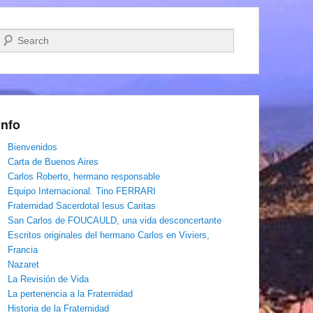
Buscar
Info
Bienvenidos
Carta de Buenos Aires
Carlos Roberto, hermano responsable
Equipo Internacional. Tino FERRARI
Fraternidad Sacerdotal Iesus Caritas
San Carlos de FOUCAULD, una vida desconcertante
Escritos originales del hermano Carlos en Viviers,
Francia
Nazaret
La Revisión de Vida
La pertenencia a la Fraternidad
Historia de la Fraternidad