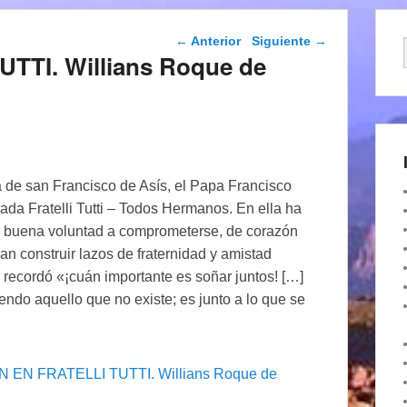
Navegación de
←
Anterior
Siguiente
→
entradas
TTI. Willians Roque de
a de san Francisco de Asís, el Papa Francisco
lada Fratelli Tutti – Todos Hermanos. En ella ha
de buena voluntad a comprometerse, de corazón
an construir lazos de fraternidad y amistad
 recordó «¡cuán importante es soñar juntos! […]
iendo aquello que no existe; es junto a lo que se
N EN FRATELLI TUTTI. Willians Roque de