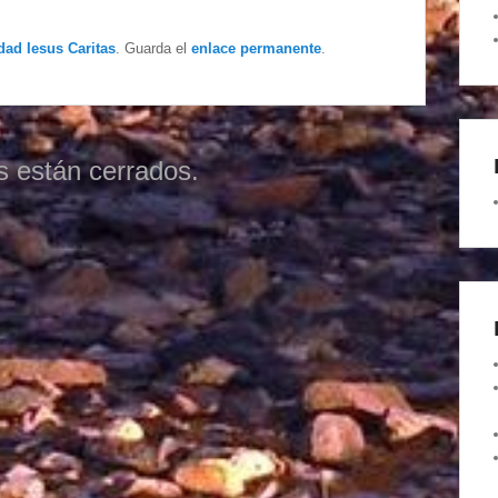
dad Iesus Caritas
. Guarda el
enlace permanente
.
s están cerrados.