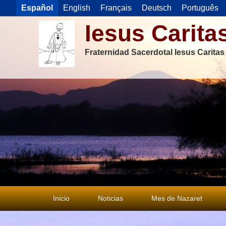
Español
English
Français
Deutsch
Português
Iesus Carita
Fraternidad Sacerdotal Iesus Carita
Menú
Inicio
Noticias
Mes de Nazaret
principal