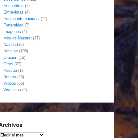
Encuentros
(7)
Entrevistas
(4)
Equipo internacional
(11)
Fraternidad
(7)
Imágenes
(4)
Mes de Nazaret
(17)
Navidad
(3)
Noticias
(108)
Oracion
(15)
Otros
(27)
Pascua
(1)
Retiros
(23)
Vídeos
(36)
Vivencias
(2)
Archivos
Archivos