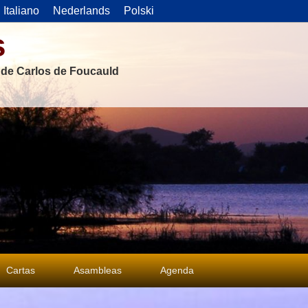
Italiano
Nederlands
Polski
s
s de Carlos de Foucauld
Cartas
Asambleas
Agenda