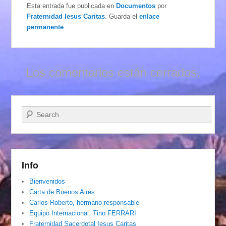
Esta entrada fue publicada en
Documentos
por
Fraternidad Iesus Caritas
. Guarda el
enlace
permanente
.
Los comentarios están cerrados.
Buscar
Info
Bienvenidos
Carta de Buenos Aires
Carlos Roberto, hermano responsable
Equipo Internacional. Tino FERRARI
Fraternidad Sacerdotal Iesus Caritas