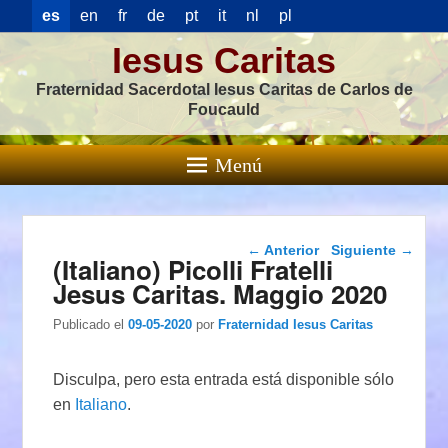
es
en
fr
de
pt
it
nl
pl
Iesus Caritas
Fraternidad Sacerdotal Iesus Caritas de Carlos de
Foucauld
Menú
Navegación de
←
Anterior
Siguiente
→
(Italiano) Picolli Fratelli
entradas
Jesus Caritas. Maggio 2020
Publicado el
09-05-2020
por
Fraternidad Iesus Caritas
Disculpa, pero esta entrada está disponible sólo
en
Italiano
.