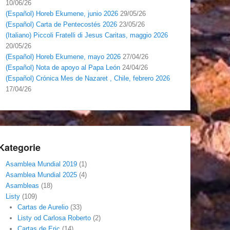
10/06/26
(Español) Horeb Ekumene, junio 2026
29/05/26
(Español) Carta de Pentecostés 2026
23/05/26
(Italiano) Piccoli Fratelli di Jesus Caritas, maggio 2026
20/05/26
(Español) Horeb Ekumene, mayo 2026
27/04/26
(Español) Nota de apoyo al Papa León
24/04/26
(Español) Crónica Mes de Nazaret , Chile, febrero 2026
17/04/26
Kategorie
Asamblea Mundial 2019
(1)
Asamblea Mundial 2025
(4)
Asambleas
(18)
Listy
(109)
Cartas de Aurelio
(33)
Listy od Carlosa Roberto
(2)
Cartas de Eric
(14)