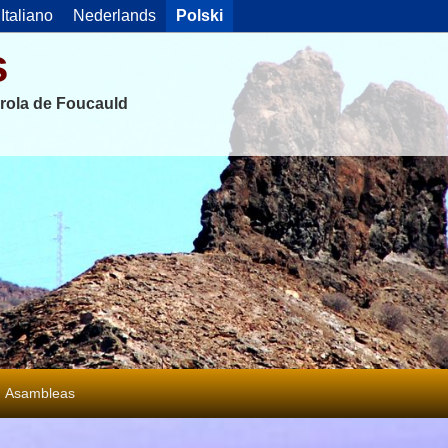
Italiano
Nederlands
Polski
s
rola de Foucauld
Asambleas