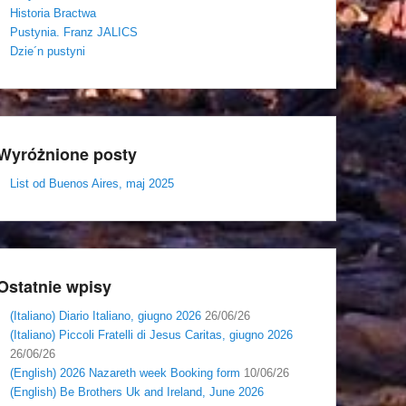
Historia Bractwa
Pustynia. Franz JALICS
Dzie´n pustyni
Wyróżnione posty
List od Buenos Aires, maj 2025
Ostatnie wpisy
(Italiano) Diario Italiano, giugno 2026
26/06/26
(Italiano) Piccoli Fratelli di Jesus Caritas, giugno 2026
26/06/26
(English) 2026 Nazareth week Booking form
10/06/26
(English) Be Brothers Uk and Ireland, June 2026