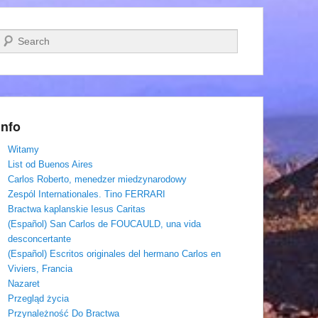
Szukaj
Info
Witamy
List od Buenos Aires
Carlos Roberto, menedzer miedzynarodowy
Zespól Internationales. Tino FERRARI
Bractwa kaplanskie Iesus Caritas
(Español) San Carlos de FOUCAULD, una vida
desconcertante
(Español) Escritos originales del hermano Carlos en
Viviers, Francia
Nazaret
Przegląd życia
Przynależność Do Bractwa