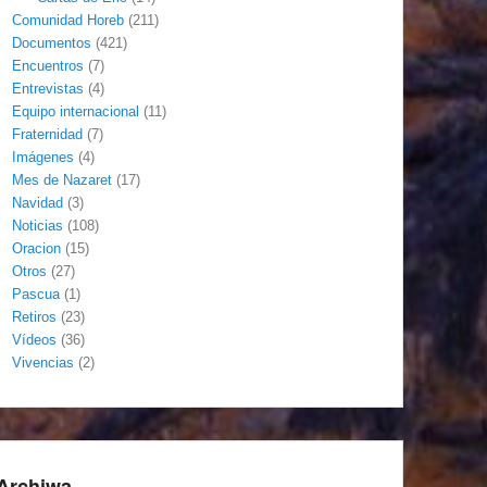
Comunidad Horeb
(211)
Documentos
(421)
Encuentros
(7)
Entrevistas
(4)
Equipo internacional
(11)
Fraternidad
(7)
Imágenes
(4)
Mes de Nazaret
(17)
Navidad
(3)
Noticias
(108)
Oracion
(15)
Otros
(27)
Pascua
(1)
Retiros
(23)
Vídeos
(36)
Vivencias
(2)
Archiwa