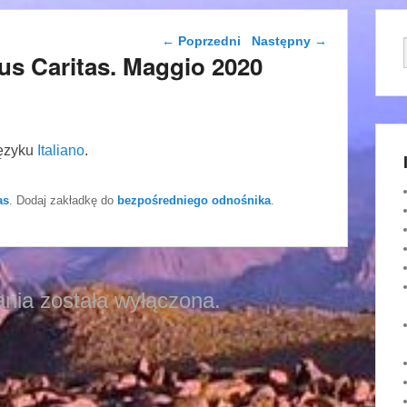
Nawigacja wpisu
←
Poprzedni
Następny
→
Jesus Caritas. Maggio 2020
języku
Italiano
.
as
. Dodaj zakładkę do
bezpośredniego odnośnika
.
nia została wyłączona.