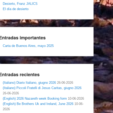
Desierto, Franz JALICS
El día de desierto
Entradas importantes
Carta de Buenos Aires, mayo 2025
Entradas recientes
(Italiano) Diario Italiano, giugno 2026
26-06-2026
(Italiano) Piccoli Fratelli di Jesus Caritas, giugno 2026
26-06-2026
(English) 2026 Nazareth week Booking form
10-06-2026
(English) Be Brothers Uk and Ireland, June 2026
10-06-
2026