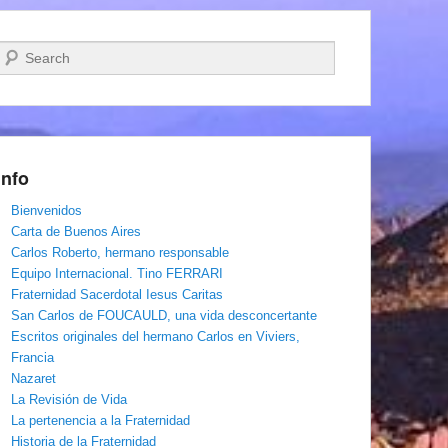
Buscar
Info
Bienvenidos
Carta de Buenos Aires
Carlos Roberto, hermano responsable
Equipo Internacional. Tino FERRARI
Fraternidad Sacerdotal Iesus Caritas
San Carlos de FOUCAULD, una vida desconcertante
Escritos originales del hermano Carlos en Viviers,
Francia
Nazaret
La Revisión de Vida
La pertenencia a la Fraternidad
Historia de la Fraternidad