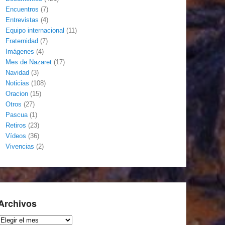
Encuentros
(7)
Entrevistas
(4)
Equipo internacional
(11)
Fraternidad
(7)
Imágenes
(4)
Mes de Nazaret
(17)
Navidad
(3)
Noticias
(108)
Oracion
(15)
Otros
(27)
Pascua
(1)
Retiros
(23)
Vídeos
(36)
Vivencias
(2)
Archivos
Archivos