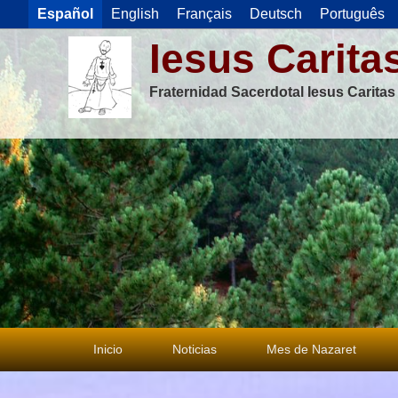
Español
English
Français
Deutsch
Português
Iesus Carita
Fraternidad Sacerdotal Iesus Carita
Menú
Inicio
Noticias
Mes de Nazaret
principal