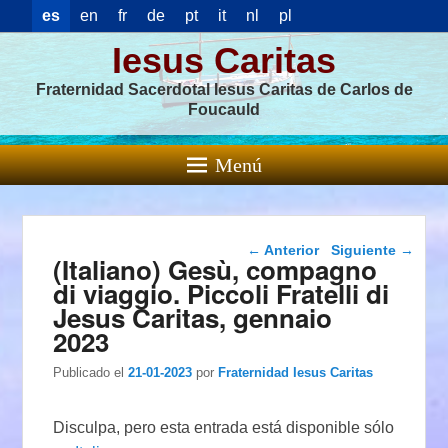
es
en
fr
de
pt
it
nl
pl
Iesus Caritas
Fraternidad Sacerdotal Iesus Caritas de Carlos de
Foucauld
Menú
Navegación de
←
Anterior
Siguiente
→
(Italiano) Gesù, compagno
entradas
di viaggio. Piccoli Fratelli di
Jesus Caritas, gennaio
2023
Publicado el
21-01-2023
por
Fraternidad Iesus Caritas
Disculpa, pero esta entrada está disponible sólo