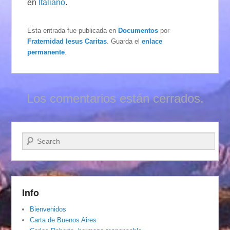
en
Italiano
.
Esta entrada fue publicada en
Documentos
por
Fraternidad Iesus Caritas
. Guarda el
enlace
permanente
.
Los comentarios están cerrados.
Buscar
Info
Bienvenidos
Carta de Buenos Aires