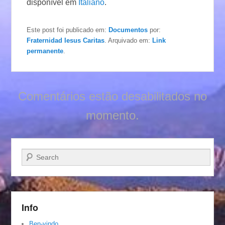
disponível em
Italiano
.
Este post foi publicado em:
Documentos
por:
Fraternidad Iesus Caritas
. Arquivado em:
Link
permanente
.
Comentários estão desabilitados no
momento.
Pesquisar…
Info
Ben-vindo