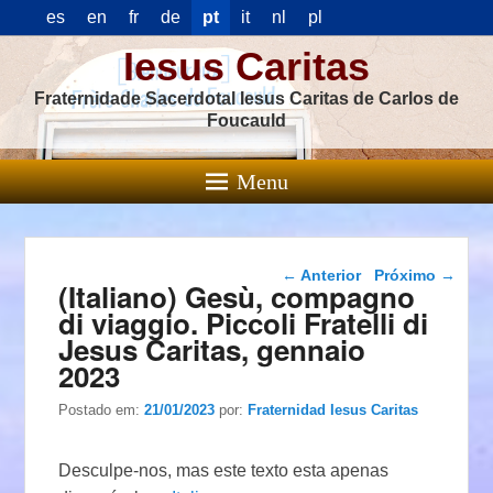
es
en
fr
de
pt
it
nl
pl
Iesus Caritas
Fraternidade Sacerdotal Iesus Caritas de Carlos de
Foucauld
Menu
Navegação das
←
Anterior
Próximo
→
(Italiano) Gesù, compagno
postagens
di viaggio. Piccoli Fratelli di
Jesus Caritas, gennaio
2023
Postado em:
21/01/2023
por:
Fraternidad Iesus Caritas
Desculpe-nos, mas este texto esta apenas