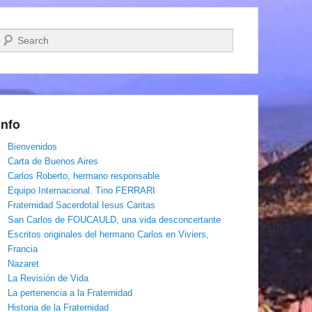
Buscar
Info
Bienvenidos
Carta de Buenos Aires
Carlos Roberto, hermano responsable
Equipo Internacional. Tino FERRARI
Fraternidad Sacerdotal Iesus Caritas
San Carlos de FOUCAULD, una vida desconcertante
Escritos originales del hermano Carlos en Viviers,
Francia
Nazaret
La Revisión de Vida
La pertenencia a la Fraternidad
Historia de la Fraternidad