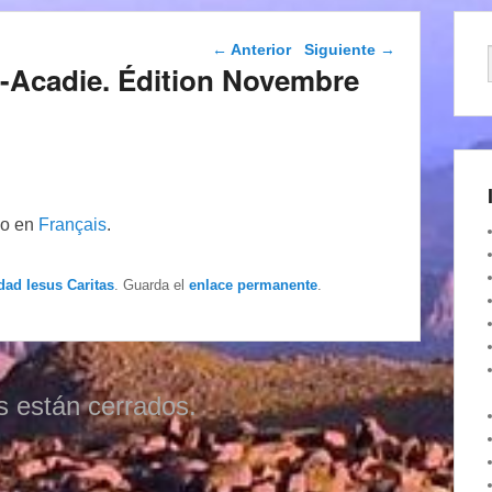
Navegación de
←
Anterior
Siguiente
→
entradas
c-Acadie. Édition Novembre
lo en
Français
.
dad Iesus Caritas
. Guarda el
enlace permanente
.
s están cerrados.