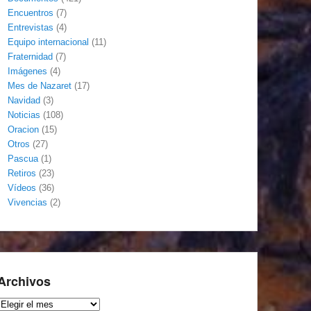
Encuentros
(7)
Entrevistas
(4)
Equipo internacional
(11)
Fraternidad
(7)
Imágenes
(4)
Mes de Nazaret
(17)
Navidad
(3)
Noticias
(108)
Oracion
(15)
Otros
(27)
Pascua
(1)
Retiros
(23)
Vídeos
(36)
Vivencias
(2)
Archivos
Archivos