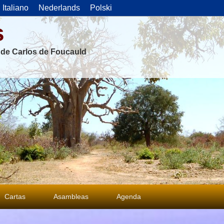
Italiano
Nederlands
Polski
s
s de Carlos de Foucauld
Cartas
Asambleas
Agenda