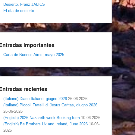
Desierto, Franz JALICS
El día de desierto
Entradas importantes
Carta de Buenos Aires, mayo 2025
Entradas recientes
(Italiano) Diario Italiano, giugno 2026
26-06-2026
(Italiano) Piccoli Fratelli di Jesus Caritas, giugno 2026
26-06-2026
(English) 2026 Nazareth week Booking form
10-06-2026
(English) Be Brothers Uk and Ireland, June 2026
10-06-
2026