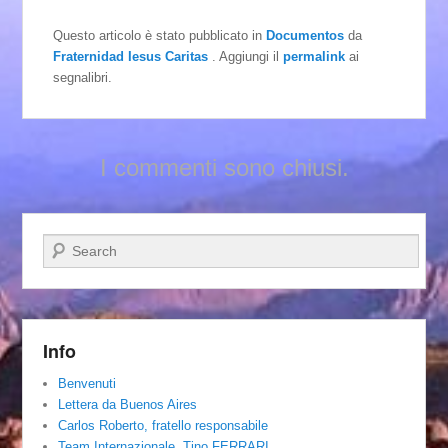
Questo articolo è stato pubblicato in
Documentos
da
Fraternidad Iesus Caritas
. Aggiungi il
permalink
ai
segnalibri.
I commenti sono chiusi.
Cerca
Info
Benvenuti
Lettera da Buenos Aires
Carlos Roberto, fratello responsabile
Team Internazionale. Tino FERRARI