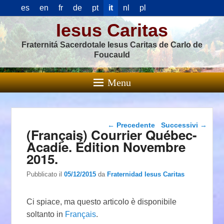
es
en
fr
de
pt
it
nl
pl
Iesus Caritas
Fraternitá Sacerdotale Iesus Caritas de Carlo de
Foucauld
Menu
Navigazione articolo
←
Precedente
Successivi
→
(Français) Courrier Québec-
Acadie. Édition Novembre
2015.
Pubblicato il
05/12/2015
da
Fraternidad Iesus Caritas
Ci spiace, ma questo articolo è disponibile
soltanto in
Français
.