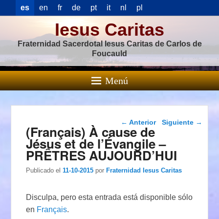
es
en
fr
de
pt
it
nl
pl
Iesus Caritas
Fraternidad Sacerdotal Iesus Caritas de Carlos de
Foucauld
Menú
Navegación de
←
Anterior
Siguiente
→
(Français) À cause de
entradas
Jésus et de l’Évangile –
PRÊTRES AUJOURD’HUI
Publicado el
11-10-2015
por
Fraternidad Iesus Caritas
Disculpa, pero esta entrada está disponible sólo
en
Français
.