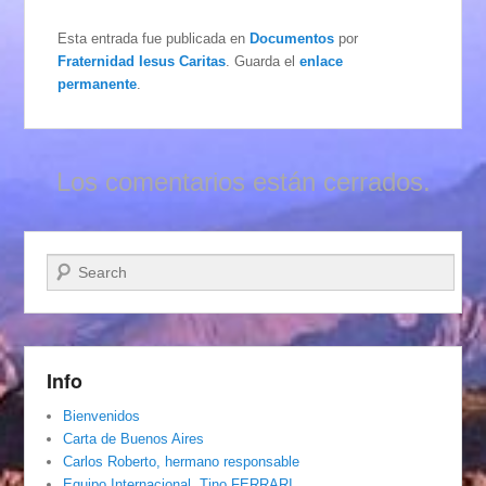
Esta entrada fue publicada en
Documentos
por
Fraternidad Iesus Caritas
. Guarda el
enlace
permanente
.
Los comentarios están cerrados.
Buscar
Info
Bienvenidos
Carta de Buenos Aires
Carlos Roberto, hermano responsable
Equipo Internacional. Tino FERRARI