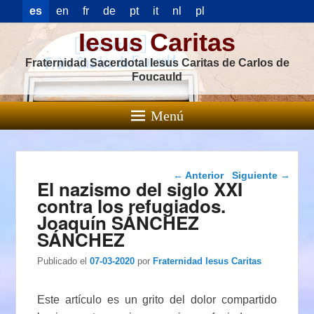
es
en
fr
de
pt
it
nl
pl
Iesus Caritas
Fraternidad Sacerdotal Iesus Caritas de Carlos de
Foucauld
Menú
Navegación de
←
Anterior
Siguiente
→
El nazismo del siglo XXI
entradas
contra los refugiados.
Joaquín SÁNCHEZ
SÁNCHEZ
Publicado el
07-03-2020
por
Fraternidad Iesus Caritas
Este artículo es un grito del dolor compartido