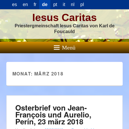
es
en
fr
de
pt
it
nl
pl
Iesus Caritas
Priestergmeinschaft Iesus Caritas von Karl de
Foucauld
Menü
MONAT:
MÄRZ 2018
Osterbrief von Jean-
François und Aurelio,
Perín, 23 märz 2018