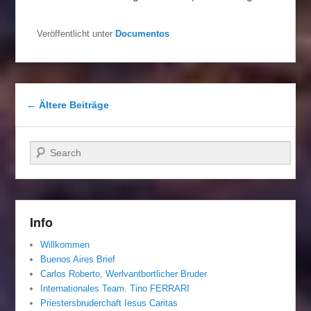
Veröffentlicht unter
Documentos
Beitragsnavigation
←
Ältere Beiträge
Suchen
Info
Willkommen
Buenos Aires Brief
Carlos Roberto, Werlvantbortlicher Bruder
Internationales Team. Tino FERRARI
Priestersbruderchaft Iesus Caritas