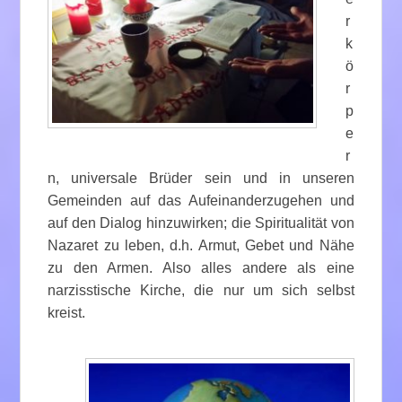
r
k
ö
r
p
e
r
n, universale Brüder sein und in unseren
Gemeinden auf das Aufeinanderzugehen und
auf den Dialog hinzuwirken; die Spiritualität von
Nazaret zu leben, d.h. Armut, Gebet und Nähe
zu den Armen. Also alles andere als eine
narzisstische Kirche, die nur um sich selbst
kreist.