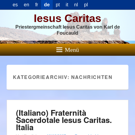
es
en
fr
de
pt
it
nl
pl
Iesus Caritas
Priestergmeinschaft Iesus Caritas von Karl de
Foucauld
Menü
KATEGORIEARCHIV:
NACHRICHTEN
(Italiano) Fraternità
Sacerdotale Iesus Caritas.
Italia