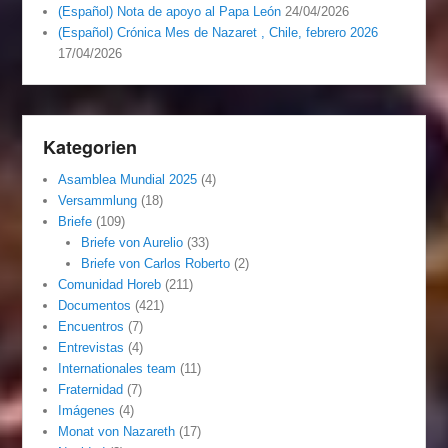
(Español) Nota de apoyo al Papa León
24/04/2026
(Español) Crónica Mes de Nazaret , Chile, febrero 2026
17/04/2026
Kategorien
Asamblea Mundial 2025
(4)
Versammlung
(18)
Briefe
(109)
Briefe von Aurelio
(33)
Briefe von Carlos Roberto
(2)
Comunidad Horeb
(211)
Documentos
(421)
Encuentros
(7)
Entrevistas
(4)
Internationales team
(11)
Fraternidad
(7)
Imágenes
(4)
Monat von Nazareth
(17)