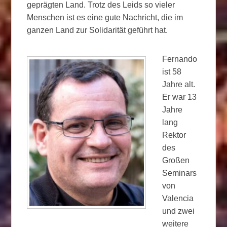
geprägten Land. Trotz des Leids so vieler
Menschen ist es eine gute Nachricht, die im
ganzen Land zur Solidarität geführt hat.
Fernando
ist 58
Jahre alt.
Er war 13
Jahre
lang
Rektor
des
Großen
Seminars
von
Valencia
und zwei
weitere