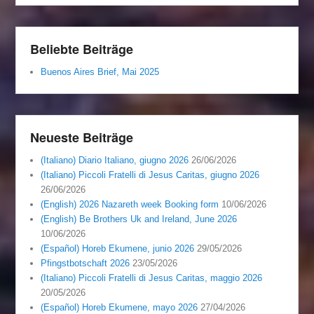
Beliebte Beiträge
Buenos Aires Brief, Mai 2025
Neueste Beiträge
(Italiano) Diario Italiano, giugno 2026
26/06/2026
(Italiano) Piccoli Fratelli di Jesus Caritas, giugno 2026
26/06/2026
(English) 2026 Nazareth week Booking form
10/06/2026
(English) Be Brothers Uk and Ireland, June 2026
10/06/2026
(Español) Horeb Ekumene, junio 2026
29/05/2026
Pfingstbotschaft 2026
23/05/2026
(Italiano) Piccoli Fratelli di Jesus Caritas, maggio 2026
20/05/2026
(Español) Horeb Ekumene, mayo 2026
27/04/2026