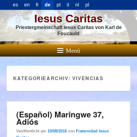
es
en
fr
de
pt
it
nl
pl
Iesus Caritas
Priestergmeinschaft Iesus Caritas von Karl de
Foucauld
Menü
KATEGORIEARCHIV:
VIVENCIAS
(Español) Maringwe 37,
Adiós
Veröffentlicht am
10/08/2016
von
Fraternidad Iesus