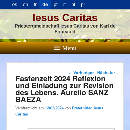
es
en
fr
de
pt
it
nl
pl
Iesus Caritas
Priestergmeinschaft Iesus Caritas von Karl de
Foucauld
Menü
Beitragsnavigation
←
Vorheriger
Nächster
→
Fastenzeit 2024 Reflexion
und Einladung zur Revision
des Lebens. Aurelio SANZ
BAEZA
Veröffentlicht am
12/02/2024
von
Fraternidad Iesus
Caritas