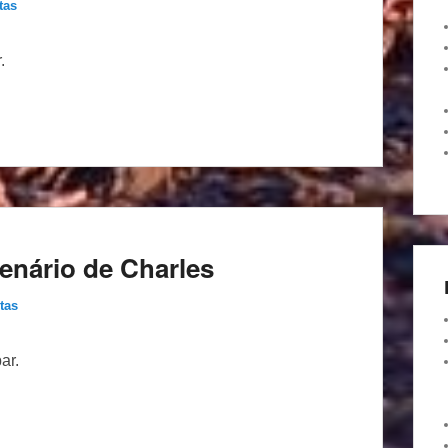
tas
.
enário de Charles
tas
ar.