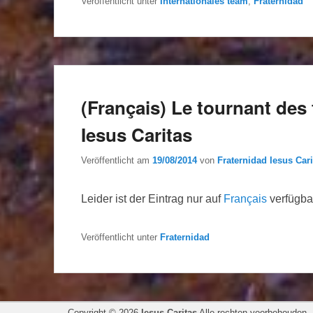
Veröffentlicht unter
Internationales team
,
Fraternidad
(Français) Le tournant des 
Iesus Caritas
Veröffentlicht am
19/08/2014
von
Fraternidad Iesus Cari
Leider ist der Eintrag nur auf
Français
verfügba
Veröffentlicht unter
Fraternidad
Copyright © 2026
Iesus Caritas
Alle rechten voorbehouden.