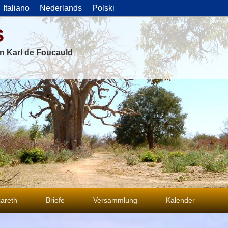
Italiano
Nederlands
Polski
s
on Karl de Foucauld
areth
Briefe
Versammlung
Kalender