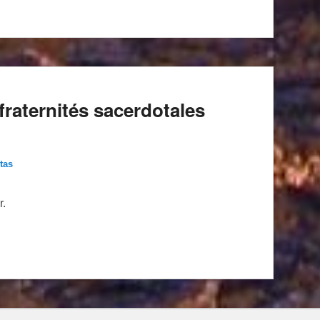
fraternités sacerdotales
tas
r.