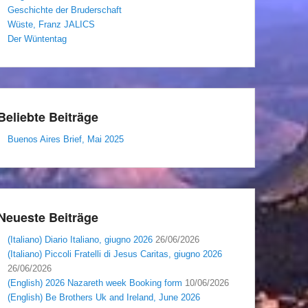
Geschichte der Bruderschaft
Wüste, Franz JALICS
Der Wüntentag
Beliebte Beiträge
Buenos Aires Brief, Mai 2025
Neueste Beiträge
(Italiano) Diario Italiano, giugno 2026
26/06/2026
(Italiano) Piccoli Fratelli di Jesus Caritas, giugno 2026
26/06/2026
(English) 2026 Nazareth week Booking form
10/06/2026
(English) Be Brothers Uk and Ireland, June 2026