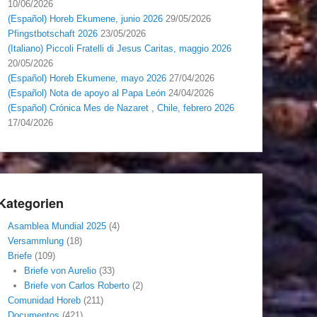
10/06/2026
(Español) Horeb Ekumene, junio 2026
29/05/2026
Pfingstbotschaft 2026
23/05/2026
(Italiano) Piccoli Fratelli di Jesus Caritas, maggio 2026
20/05/2026
(Español) Horeb Ekumene, mayo 2026
27/04/2026
(Español) Nota de apoyo al Papa León
24/04/2026
(Español) Crónica Mes de Nazaret , Chile, febrero 2026
17/04/2026
Kategorien
Asamblea Mundial 2025
(4)
Versammlung
(18)
Briefe
(109)
Briefe von Aurelio
(33)
Briefe von Carlos Roberto
(2)
Comunidad Horeb
(211)
Documentos
(421)