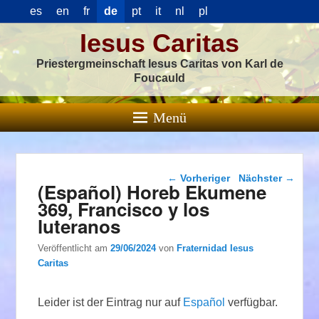
es
en
fr
de
pt
it
nl
pl
Iesus Caritas
Priestergmeinschaft Iesus Caritas von Karl de
Foucauld
Menü
Beitragsnavigation
←
Vorheriger
Nächster
→
(Español) Horeb Ekumene
369, Francisco y los
luteranos
Veröffentlicht am
29/06/2024
von
Fraternidad Iesus
Caritas
Leider ist der Eintrag nur auf
Español
verfügbar.