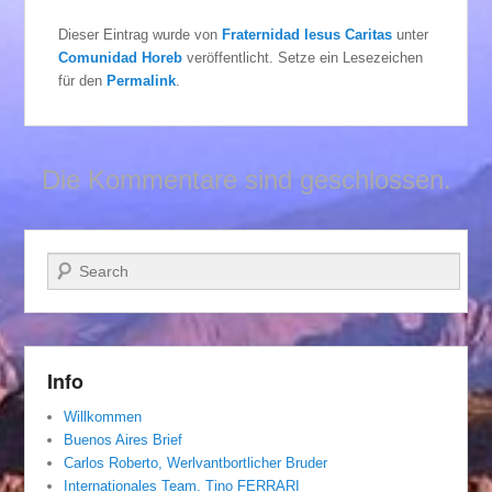
Dieser Eintrag wurde von
Fraternidad Iesus Caritas
unter
Comunidad Horeb
veröffentlicht. Setze ein Lesezeichen
für den
Permalink
.
Die Kommentare sind geschlossen.
Suchen
Info
Willkommen
Buenos Aires Brief
Carlos Roberto, Werlvantbortlicher Bruder
Internationales Team. Tino FERRARI