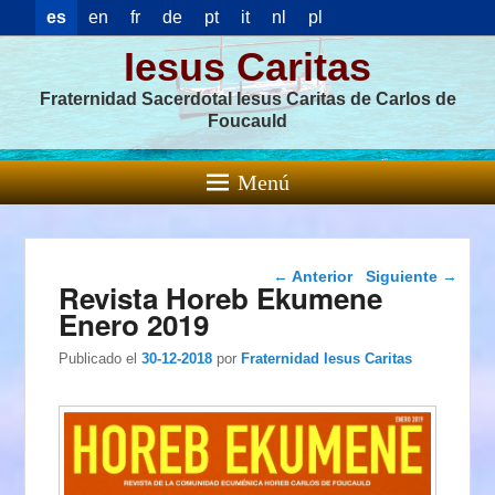
es
en
fr
de
pt
it
nl
pl
Iesus Caritas
Fraternidad Sacerdotal Iesus Caritas de Carlos de
Foucauld
Menú
Navegación de
←
Anterior
Siguiente
→
Revista Horeb Ekumene
entradas
Enero 2019
Publicado el
30-12-2018
por
Fraternidad Iesus Caritas