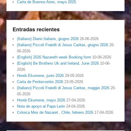
Carta de Buenos Aires, mayo 2025
Entradas recientes
(Italiano) Diario Italiano, giugno 2026
26-06-2026
(Italiano) Piccoli Fratelli di Jesus Caritas, giugno 2026
26-
06-2026
(English) 2026 Nazareth week Booking form
10-06-2026
(English) Be Brothers Uk and Ireland, June 2026
10-06-
2026
Horeb Ekumene, junio 2026
29-05-2026
Carta de Pentecostés 2026
23-05-2026
(Italiano) Piccoli Fratelli di Jesus Caritas, maggio 2026
20-
05-2026
Horeb Ekumene, mayo 2026
27-04-2026
Nota de apoyo al Papa León
24-04-2026
Crónica Mes de Nazaret , Chile, febrero 2026
17-04-2026