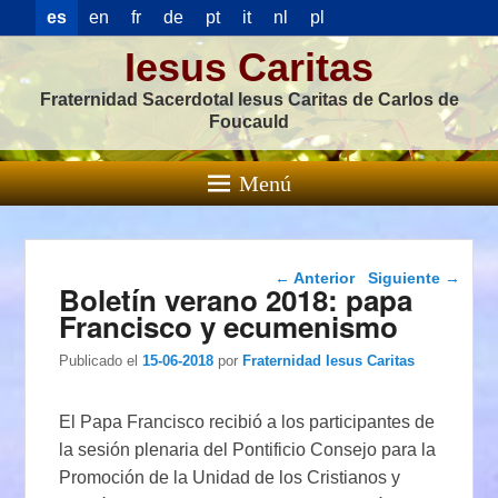
es
en
fr
de
pt
it
nl
pl
Iesus Caritas
Fraternidad Sacerdotal Iesus Caritas de Carlos de
Foucauld
Menú
Navegación de
←
Anterior
Siguiente
→
Boletín verano 2018: papa
entradas
Francisco y ecumenismo
Publicado el
15-06-2018
por
Fraternidad Iesus Caritas
El Papa Francisco recibió a los participantes de
la sesión plenaria del Pontificio Consejo para la
Promoción de la Unidad de los Cristianos y