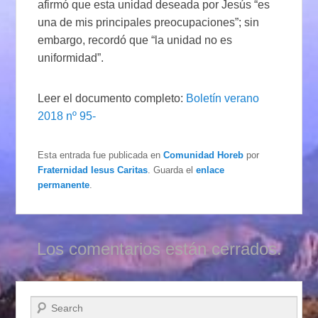
afirmó que esta unidad deseada por Jesús “es
una de mis principales preocupaciones”; sin
embargo, recordó que “la unidad no es
uniformidad”.
Leer el documento completo:
Boletín verano
2018 nº 95-
Esta entrada fue publicada en
Comunidad Horeb
por
Fraternidad Iesus Caritas
. Guarda el
enlace
permanente
.
Los comentarios están cerrados.
Buscar