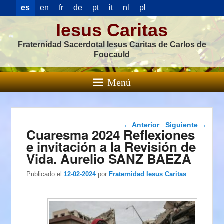
es
en
fr
de
pt
it
nl
pl
Iesus Caritas
Fraternidad Sacerdotal Iesus Caritas de Carlos de
Foucauld
Menú
Navegación de
←
Anterior
Siguiente
→
Cuaresma 2024 Reflexiones
entradas
e invitación a la Revisión de
Vida. Aurelio SANZ BAEZA
Publicado el
12-02-2024
por
Fraternidad Iesus Caritas