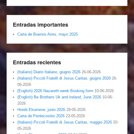
Entradas importantes
Carta de Buenos Aires, mayo 2025
Entradas recientes
(Italiano) Diario Italiano, giugno 2026
26-06-2026
(Italiano) Piccoli Fratelli di Jesus Caritas, giugno 2026
26-
06-2026
(English) 2026 Nazareth week Booking form
10-06-2026
(English) Be Brothers Uk and Ireland, June 2026
10-06-
2026
Horeb Ekumene, junio 2026
29-05-2026
Carta de Pentecostés 2026
23-05-2026
(Italiano) Piccoli Fratelli di Jesus Caritas, maggio 2026
20-
05-2026