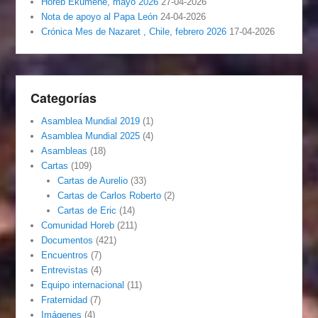
Horeb Ekumene, mayo 2026
27-04-2026
Nota de apoyo al Papa León
24-04-2026
Crónica Mes de Nazaret , Chile, febrero 2026
17-04-2026
Categorías
Asamblea Mundial 2019
(1)
Asamblea Mundial 2025
(4)
Asambleas
(18)
Cartas
(109)
Cartas de Aurelio
(33)
Cartas de Carlos Roberto
(2)
Cartas de Eric
(14)
Comunidad Horeb
(211)
Documentos
(421)
Encuentros
(7)
Entrevistas
(4)
Equipo internacional
(11)
Fraternidad
(7)
Imágenes
(4)