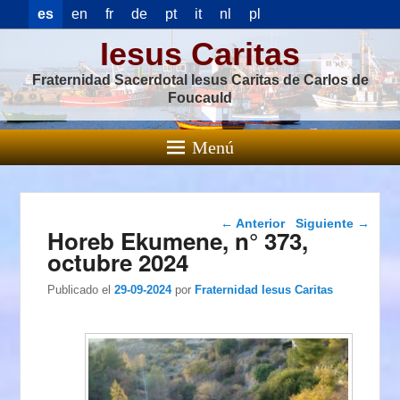
es
en
fr
de
pt
it
nl
pl
Iesus Caritas
Fraternidad Sacerdotal Iesus Caritas de Carlos de
Foucauld
Menú
Navegación de
←
Anterior
Siguiente
→
Horeb Ekumene, n° 373,
entradas
octubre 2024
Publicado el
29-09-2024
por
Fraternidad Iesus Caritas