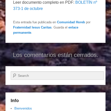
Leer documento completo en PDF:
BOLETÍN nº
373-1 de octubre
Esta entrada fue publicada en
Comunidad Horeb
por
Fraternidad Iesus Caritas
. Guarda el
enlace
permanente
.
Los comentarios están cerrados.
Buscar
Info
Bienvenidos