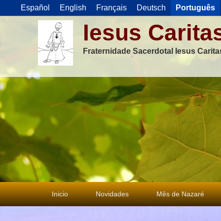
Español
English
Français
Deutsch
Português
Iesus Carita
Fraternidade Sacerdotal Iesus Carit
Menu
Inicio
Novidades
Mês de Nazaré
principal