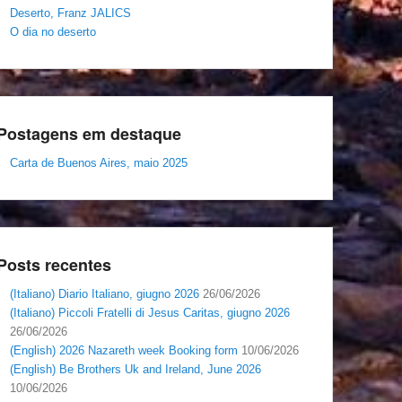
Deserto, Franz JALICS
O dia no deserto
Postagens em destaque
Carta de Buenos Aires, maio 2025
Posts recentes
(Italiano) Diario Italiano, giugno 2026
26/06/2026
(Italiano) Piccoli Fratelli di Jesus Caritas, giugno 2026
26/06/2026
(English) 2026 Nazareth week Booking form
10/06/2026
(English) Be Brothers Uk and Ireland, June 2026
10/06/2026