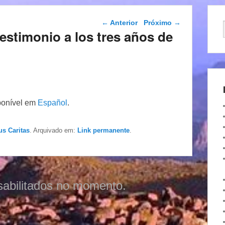
Navegação das
←
Anterior
Próximo
→
postagens
stimonio a los tres años de
ponível em
Español
.
us Caritas
. Arquivado em:
Link permanente
.
sabilitados no momento.