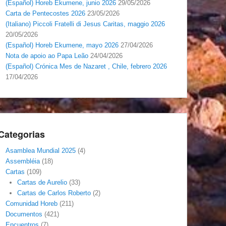
(Español) Horeb Ekumene, junio 2026
29/05/2026
Carta de Pentecostes 2026
23/05/2026
(Italiano) Piccoli Fratelli di Jesus Caritas, maggio 2026
20/05/2026
(Español) Horeb Ekumene, mayo 2026
27/04/2026
Nota de apoio ao Papa Leão
24/04/2026
(Español) Crónica Mes de Nazaret , Chile, febrero 2026
17/04/2026
Categorias
Asamblea Mundial 2025
(4)
Assembléia
(18)
Cartas
(109)
Cartas de Aurelio
(33)
Cartas de Carlos Roberto
(2)
Comunidad Horeb
(211)
Documentos
(421)
Encuentros
(7)