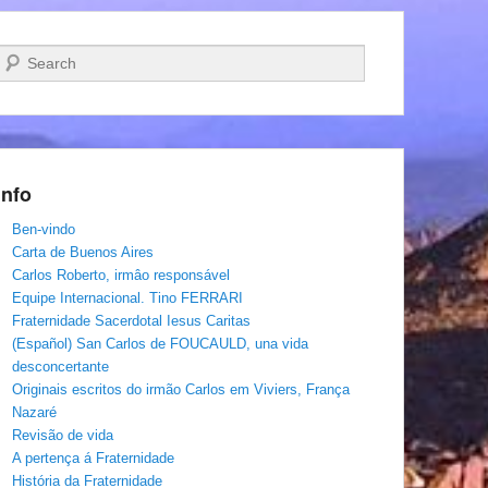
Pesquisar…
Info
Ben-vindo
Carta de Buenos Aires
Carlos Roberto, irmâo responsável
Equipe Internacional. Tino FERRARI
Fraternidade Sacerdotal Iesus Caritas
(Español) San Carlos de FOUCAULD, una vida
desconcertante
Originais escritos do irmão Carlos em Viviers, França
Nazaré
Revisão de vida
A pertença á Fraternidade
História da Fraternidade