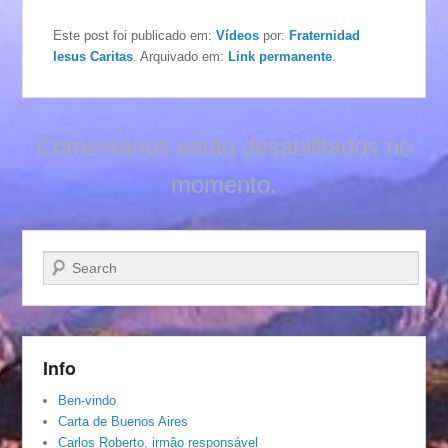
Este post foi publicado em:
Vídeos
por:
Fraternidad
Iesus Caritas
. Arquivado em:
Link permanente
.
Comentários estão desabilitados no
momento.
Pesquisar…
Info
Ben-vindo
Carta de Buenos Aires
Carlos Roberto, irmâo responsável