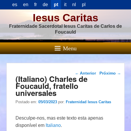
es
en
fr
de
pt
it
nl
pl
Iesus Caritas
Fraternidade Sacerdotal Iesus Caritas de Carlos de
Foucauld
Menu
Navegação das
←
Anterior
Próximo
→
(Italiano) Charles de
postagens
Foucauld, fratello
universales
Postado em:
05/03/2023
por:
Fraternidad Iesus Caritas
Desculpe-nos, mas este texto esta apenas
disponível em
Italiano
.