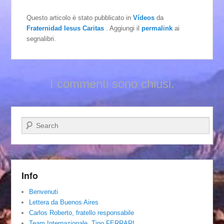
Questo articolo è stato pubblicato in
Vídeos
da
Fraternidad Iesus Caritas
. Aggiungi il
permalink
ai
segnalibri.
I commenti sono chiusi.
Cerca
Info
Benvenuti
Lettera da Buenos Aires
Carlos Roberto, fratello responsabile
Team Internazionale. Tino FERRARI