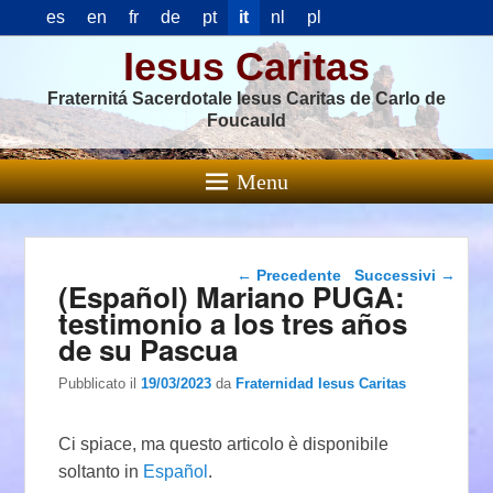
es
en
fr
de
pt
it
nl
pl
Iesus Caritas
Fraternitá Sacerdotale Iesus Caritas de Carlo de
Foucauld
Menu
Navigazione articolo
←
Precedente
Successivi
→
(Español) Mariano PUGA:
testimonio a los tres años
de su Pascua
Pubblicato il
19/03/2023
da
Fraternidad Iesus Caritas
Ci spiace, ma questo articolo è disponibile
soltanto in
Español
.