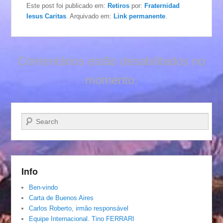
Este post foi publicado em:
Retiros
por:
Fraternidad
Iesus Caritas
. Arquivado em:
Link permanente
.
Comentários estão desabilitados no
momento.
Pesquisar…
Info
Ben-vindo
Carta de Buenos Aires
Carlos Roberto, irmâo responsável
Equipe Internacional. Tino FERRARI