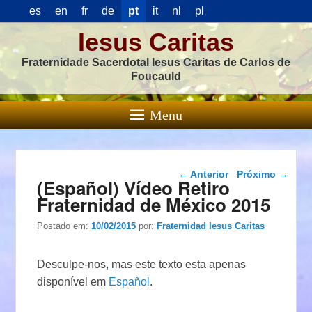
es
en
fr
de
pt
it
nl
pl
Iesus Caritas
Fraternidade Sacerdotal Iesus Caritas de Carlos de
Foucauld
Menu
Navegação das
←
Anterior
Próximo
→
(Español) Vídeo Retiro
postagens
Fraternidad de México 2015
Postado em:
10/02/2015
por:
Fraternidad Iesus Caritas
Desculpe-nos, mas este texto esta apenas
disponível em
Español
.