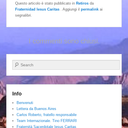
Questo articolo è stato pubblicato in
Retiros
da
Fraternidad Iesus Caritas
. Aggiungi il
permalink
ai
segnalibri.
I commenti sono chiusi.
Cerca
Info
Benvenuti
Lettera da Buenos Aires
Carlos Roberto, fratello responsabile
Team Internazionale. Tino FERRARI
Fraternità Sacerdotale Iesus Caritas