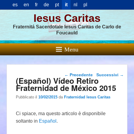
es
en
fr
de
pt
it
nl
pl
Iesus Caritas
Fraternitá Sacerdotale Iesus Caritas de Carlo de
Foucauld
Menu
Navigazione articolo
←
Precedente
Successivi
→
(Español) Vídeo Retiro
Fraternidad de México 2015
Pubblicato il
10/02/2015
da
Fraternidad Iesus Caritas
Ci spiace, ma questo articolo è disponibile
soltanto in
Español
.