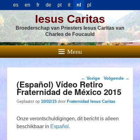
es
en
fr
de
pt
it
nl
pl
Iesus Caritas
Broederschap van Priesters Iesus Caritas van
Charles de Foucauld
Menu
Berichtnavigatie
←
Vorige
Volgende
→
(Español) Vídeo Retiro
Fraternidad de México 2015
Geplaatst op
10/02/15
door
Fraternidad Iesus Caritas
Onze verontschuldigingen, dit bericht is alleen
beschikbaar in
Español
.