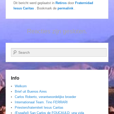
Dit bericht werd geplaatst in
Retiros
door
Fraternidad
Iesus Caritas
. Bookmark de
permalink
.
Reacties zijn gesloten.
Zoeken
Info
Welkom
Brief uit Buenos Aires
Carlos Roberto, verantwoordelijke broeder
Internationaal Team. Tino FERRARI
Priestersfraterniteit Iesus Caritas
(Español) San Carlos de FOUCAULD, una vida