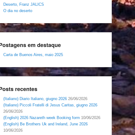
Deserto, Franz JALICS
O dia no deserto
Postagens em destaque
Carta de Buenos Aires, maio 2025
Posts recentes
(Italiano) Diario Italiano, giugno 2026
26/06/2026
(Italiano) Piccoli Fratelli di Jesus Caritas, giugno 2026
26/06/2026
(English) 2026 Nazareth week Booking form
10/06/2026
(English) Be Brothers Uk and Ireland, June 2026
10/06/2026