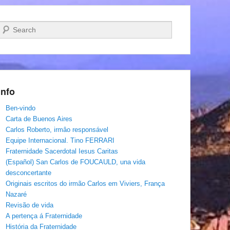
Pesquisar…
Info
Ben-vindo
Carta de Buenos Aires
Carlos Roberto, irmâo responsável
Equipe Internacional. Tino FERRARI
Fraternidade Sacerdotal Iesus Caritas
(Español) San Carlos de FOUCAULD, una vida
desconcertante
Originais escritos do irmão Carlos em Viviers, França
Nazaré
Revisão de vida
A pertença á Fraternidade
História da Fraternidade