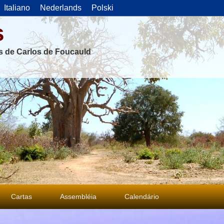
Italiano
Nederlands
Polski
s
as de Carlos de Foucauld
Cartas
Assembléia
Calendário