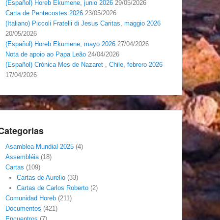
(Español) Horeb Ekumene, junio 2026
29/05/2026
Carta de Pentecostes 2026
23/05/2026
(Italiano) Piccoli Fratelli di Jesus Caritas, maggio 2026
20/05/2026
(Español) Horeb Ekumene, mayo 2026
27/04/2026
Nota de apoio ao Papa Leão
24/04/2026
(Español) Crónica Mes de Nazaret , Chile, febrero 2026
17/04/2026
Categorias
Asamblea Mundial 2025
(4)
Assembléia
(18)
Cartas
(109)
Cartas de Aurelio
(33)
Cartas de Carlos Roberto
(2)
Comunidad Horeb
(211)
Documentos
(421)
Encuentros
(7)