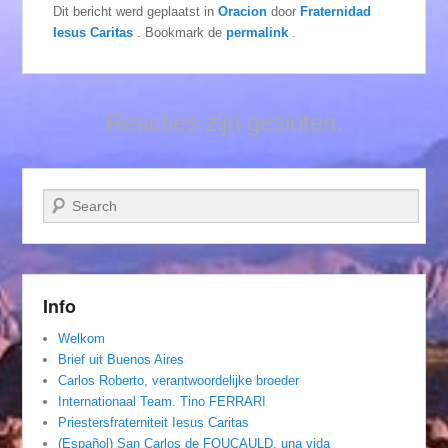
Dit bericht werd geplaatst in
Oracion
door
Fraternidad
Iesus Caritas
. Bookmark de
permalink
.
Reacties zijn gesloten.
Zoeken
Info
Welkom
Brief uit Buenos Aires
Carlos Roberto, verantwoordelijke broeder
Internationaal Team. Tino FERRARI
Priestersfraterniteit Iesus Caritas
(Español) San Carlos de FOUCAULD, una vida