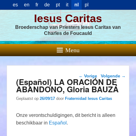
es
en
fr
de
pt
it
nl
pl
Iesus Caritas
Broederschap van Priesters Iesus Caritas van
Charles de Foucauld
Menu
Berichtnavigatie
←
Vorige
Volgende
→
(Español) LA ORACIÓN DE
ABANDONO, Gloria BAUZÁ
Geplaatst op
26/09/17
door
Fraternidad Iesus Caritas
Onze verontschuldigingen, dit bericht is alleen
beschikbaar in
Español
.