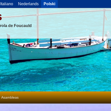
Italiano
Nederlands
Polski
s
rola de Foucauld
Asambleas