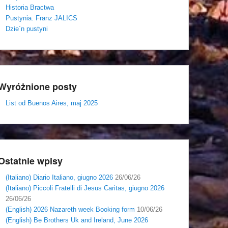
Historia Bractwa
Pustynia. Franz JALICS
Dzie´n pustyni
Wyróżnione posty
List od Buenos Aires, maj 2025
Ostatnie wpisy
(Italiano) Diario Italiano, giugno 2026
26/06/26
(Italiano) Piccoli Fratelli di Jesus Caritas, giugno 2026
26/06/26
(English) 2026 Nazareth week Booking form
10/06/26
(English) Be Brothers Uk and Ireland, June 2026