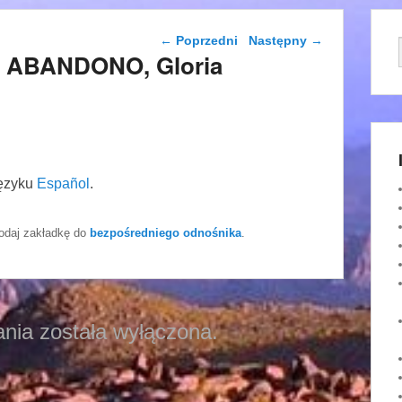
Nawigacja wpisu
←
Poprzedni
Następny
→
E ABANDONO, Gloria
języku
Español
.
odaj zakładkę do
bezpośredniego odnośnika
.
nia została wyłączona.