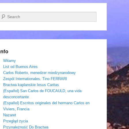
Szukaj
Info
Witamy
List od Buenos Aires
Carlos Roberto, menedzer miedzynarodowy
Zespól Internationales. Tino FERRARI
Bractwa kaplanskie Iesus Caritas
(Español) San Carlos de FOUCAULD, una vida
desconcertante
(Español) Escritos originales del hermano Carlos en
Viviers, Francia
Nazaret
Przegląd życia
Przynależność Do Bractwa