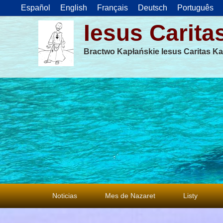
Español
English
Français
Deutsch
Português
Iesus Carita
Bractwo Kapłańskie Iesus Caritas Ka
Menu
Noticias
Mes de Nazaret
Listy
główne