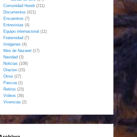
Comunidad Horeb
(211)
Documentos
(421)
Encuentros
(7)
Entrevistas
(4)
Equipo internacional
(11)
Fraternidad
(7)
Imágenes
(4)
Mes de Nazaret
(17)
Navidad
(3)
Noticias
(108)
Oracion
(15)
Otros
(27)
Pascua
(1)
Retiros
(23)
Vídeos
(36)
Vivencias
(2)
Archiwa