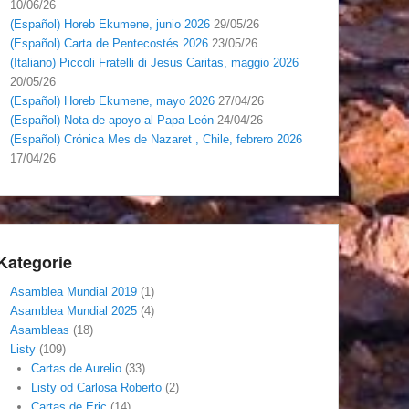
10/06/26
(Español) Horeb Ekumene, junio 2026
29/05/26
(Español) Carta de Pentecostés 2026
23/05/26
(Italiano) Piccoli Fratelli di Jesus Caritas, maggio 2026
20/05/26
(Español) Horeb Ekumene, mayo 2026
27/04/26
(Español) Nota de apoyo al Papa León
24/04/26
(Español) Crónica Mes de Nazaret , Chile, febrero 2026
17/04/26
Kategorie
Asamblea Mundial 2019
(1)
Asamblea Mundial 2025
(4)
Asambleas
(18)
Listy
(109)
Cartas de Aurelio
(33)
Listy od Carlosa Roberto
(2)
Cartas de Eric
(14)