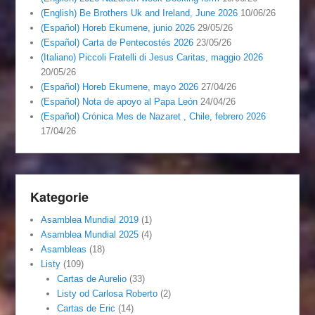
(English) Be Brothers Uk and Ireland, June 2026
10/06/26
(Español) Horeb Ekumene, junio 2026
29/05/26
(Español) Carta de Pentecostés 2026
23/05/26
(Italiano) Piccoli Fratelli di Jesus Caritas, maggio 2026
20/05/26
(Español) Horeb Ekumene, mayo 2026
27/04/26
(Español) Nota de apoyo al Papa León
24/04/26
(Español) Crónica Mes de Nazaret , Chile, febrero 2026
17/04/26
Kategorie
Asamblea Mundial 2019
(1)
Asamblea Mundial 2025
(4)
Asambleas
(18)
Listy
(109)
Cartas de Aurelio
(33)
Listy od Carlosa Roberto
(2)
Cartas de Eric
(14)