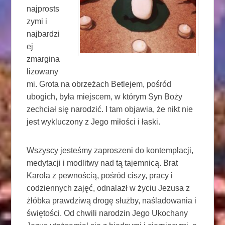
najprosts
zymi i
najbardzi
ej
zmargina
lizowany
mi. Grota na obrzeżach Betlejem, pośród
ubogich, była miejscem, w którym Syn Boży
zechciał się narodzić. I tam objawia, że ​​nikt nie
jest wykluczony z Jego miłości i łaski.
Wszyscy jesteśmy zaproszeni do kontemplacji,
medytacji i modlitwy nad tą tajemnicą. Brat
Karola z pewnością, pośród ciszy, pracy i
codziennych zajęć, odnalazł w życiu Jezusa z
żłóbka prawdziwą drogę służby, naśladowania i
świętości. Od chwili narodzin Jego Ukochany