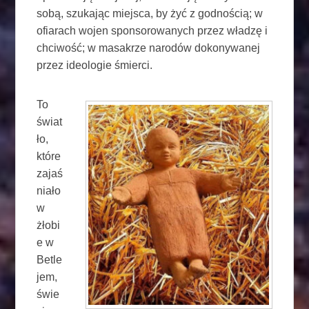
sobą, szukając miejsca, by żyć z godnością; w
ofiarach wojen sponsorowanych przez władzę i
chciwość; w masakrze narodów dokonywanej
przez ideologie śmierci.
To
świat
ło,
które
zajaś
niało
w
żłobi
e w
Betle
jem,
świe