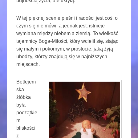
bujnością życia, ale ukrytą.
W tej pięknej scenie pieśni i radości jest coś, o
czym się nie mówi, a jednak jest: istnieje
wymiana między niebem a ziemią. To wielkość
tajemnicy Boga-Miłości, który wcielił się, stając
się małym i pokornym, w prostocie, jaką żyją
ubodzy, którzy znajdują się w najniższych
miejscach.
Betlejem
ska
żłóbka
była
początkie
m
bliskości
z