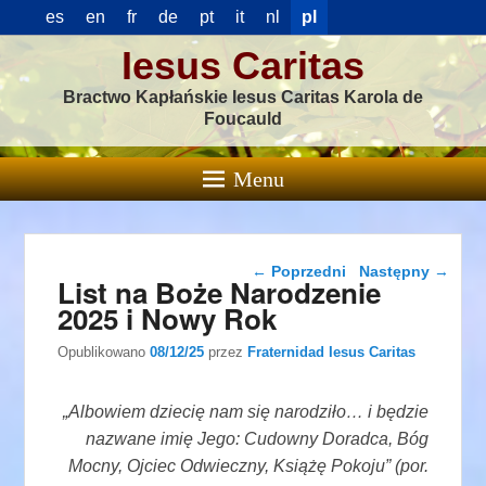
es
en
fr
de
pt
it
nl
pl
Iesus Caritas
Bractwo Kapłańskie Iesus Caritas Karola de
Foucauld
Menu
Nawigacja wpisu
←
Poprzedni
Następny
→
List na Boże Narodzenie
2025 i Nowy Rok
Opublikowano
08/12/25
przez
Fraternidad Iesus Caritas
„Albowiem dziecię nam się narodziło… i będzie
nazwane imię Jego: Cudowny Doradca, Bóg
Mocny, Ojciec Odwieczny, Książę Pokoju” (por.