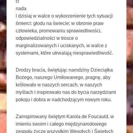
ci
nada
l dzisiaj w walce o wykorzenienie tych sytuacji
śmierci: głodu na świecie; w obronie praw
człowieka, promowaniu sprawiedliwości,
odpowiedzialności w trosce o
marginalizowanych i uciskanych, w walce z
systemami, które utrwalają niesprawiedliwość.
Drodzy bracia, świętując narodziny Dzieciątka
Bożego, naszego Umiłowanego, pragnę, aby
królowało w naszych sercach, w naszych
myślach i inspirowało nas do bycia narzędziami
pokoju i dobra w nadchodzącym nowym roku.
Zainspirowany świętym Karola de Foucauld, w
imieniu swoim i całego międzynarodowego
zespołu życzę wszystkim Wesołych i Świętych